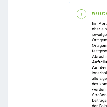
Was ist
1
Ein Abr
aber ein
jeweilig
Ortsgem
Ortsgeme
festges
Abrechn
Aufteil
Auf der
innerha
alle Ei
das kom
werden,
Straßen
beitrags
der Folg