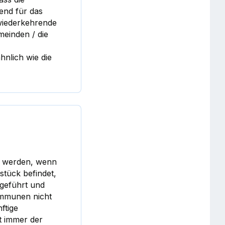
end für das
 wiederkehrende
meinden / die
hnlich wie die
t werden, wenn
stück befindet,
geführt und
Kommunen nicht
ftige
 immer der