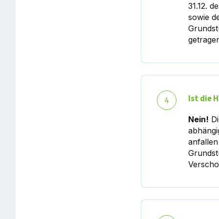
31.12. d
sowie d
Grundst
getrage
Ist die 
4
Nein!
Di
abhängi
anfallen
Grundst
Versch