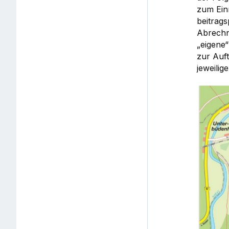
zum Ein
beitrag
Abrechn
„eigene
zur Auft
jeweilig