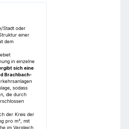
/Stadt oder
Struktur einer
mit dem
ebiet
ung in einzelne
rgibt sich eine
nd Brachbach-
erkehrsanlagen
nlage, sodass
n, die durch
erschlossen
h der Kreis der
ng pro m², mit
he im Vergleich