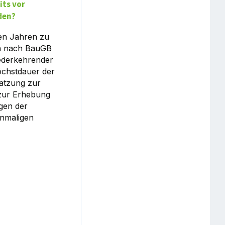
its vor
den?
ten Jahren zu
en nach BauGB
ederkehrender
öchstdauer der
atzung zur
zur Erhebung
gen der
inmaligen