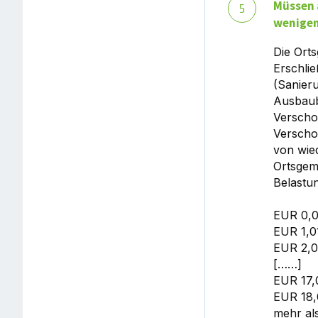
Müssen 
5
wenigen
Die Orts
Erschli
(Sanier
Ausbaub
Verscho
Verscho
von wie
Ortsgem
Belastun
EUR 0,0
EUR 1,0
EUR 2,0
[……]
EUR 17,
EUR 18,
mehr al