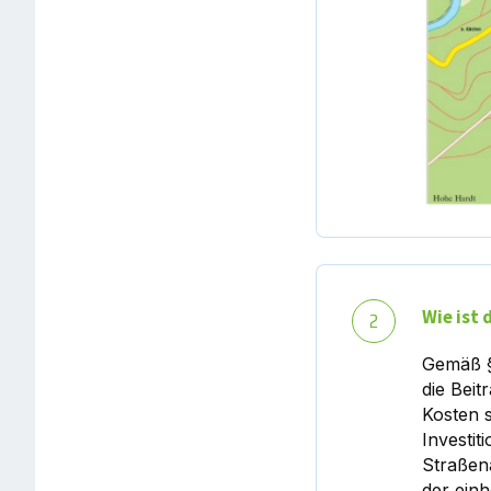
Wie ist
2
Gemäß §
die Beit
Kosten s
Investi
Straßen
der einh