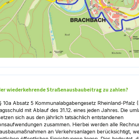
 der wiederkehrende Straßenausbaubeitrag zu zahlen?
 10a Absatz 5 Kommunalabgabengesetz Rheinland-Pfalz (
ragsschuld mit Ablauf des 31.12. eines jeden Jahres. Die uml
etzen sich aus den jährlich tatsächlich entstandenen
tionsaufwendungen zusammen. Hierbei werden alle Rechnu
ausbaumaßnahmen an Verkehrsanlagen berücksichtigt, we
eitlichen öffentlichen Einrichtungen liegen. Dies bedeutet, d