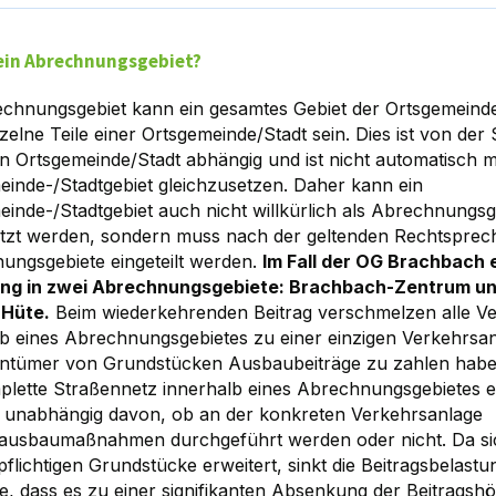
 ein Abrechnungsgebiet?
echnungsgebiet kann ein gesamtes Gebiet der Ortsgemeinde
zelne Teile einer Ortsgemeinde/Stadt sein. Dies ist von der 
en Ortsgemeinde/Stadt abhängig und ist nicht automatisch 
einde-/Stadtgebiet gleichzusetzen. Daher kann ein
inde-/Stadtgebiet auch nicht willkürlich als Abrechnungsg
etzt werden, sondern muss nach der geltenden Rechtsprech
ungsgebiete eingeteilt werden.
Im Fall der OG Brachbach e
ung in zwei Abrechnungsgebiete: Brachbach-Zentrum u
 Hüte.
Beim wiederkehrenden Beitrag verschmelzen alle V
lb eines Abrechnungsgebietes zu einer einzigen Verkehrsa
gentümer von Grundstücken Ausbaubeiträge zu zahlen habe
plette Straßennetz innerhalb eines Abrechnungsgebietes 
 unabhängig davon, ob an der konkreten Verkehrsanlage
ausbaumaßnahmen durchgeführt werden oder nicht. Da sic
pflichtigen Grundstücke erweitert, sinkt die Beitragsbelastu
e, dass es zu einer signifikanten Absenkung der Beitragshö