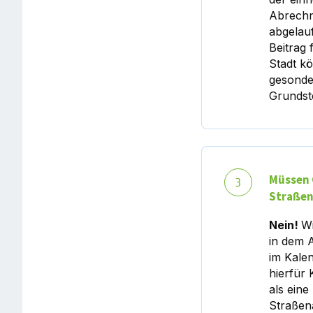
Abrechn
abgelauf
Beitrag 
Stadt kö
gesonder
Grundst
Müssen 
3
Straßen
Nein!
Wi
in dem A
im Kale
hierfür 
als eine
Straßen