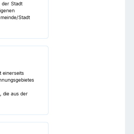
 der Stadt
eigenen
emeinde/Stadt
 einerseits
chnungsgebietes
 die aus der