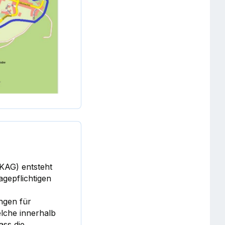
KAG) entsteht
agepflichtigen
ngen für
lche innerhalb
ass die