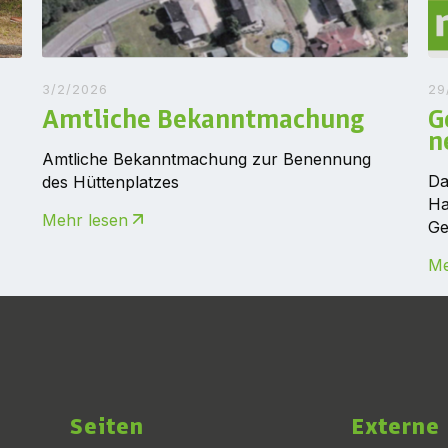
3/2/2026
29
Amtliche Bekanntmachung
G
n
Amtliche Bekanntmachung zur Benennung
Da
des Hüttenplatzes
Ha
Mehr lesen
Ge
Me
Seiten
Externe 