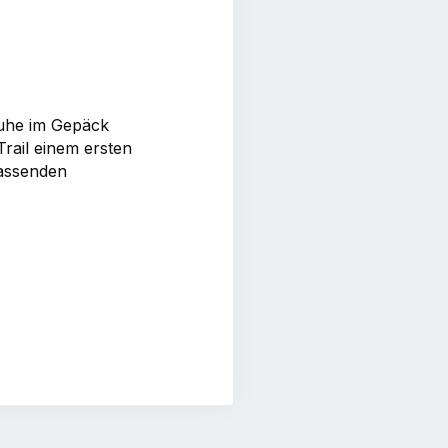
huhe im Gepäck
rail einem ersten
passenden