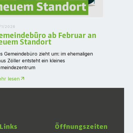
/1/2026
emeindebüro ab Februar an
euem Standort
s Gemeindebüro zieht um: im ehemaligen
us Zöller entsteht ein kleines
meindezentrum
hr lesen
Links
Öffnungszeiten