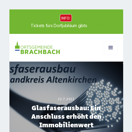
INFO:
Tickets fürs Dorfjubiläum gibts
>> hier
22.7.2022
Glasfaserausbau: Ein
Anschluss erhöht den
Immobilienwert